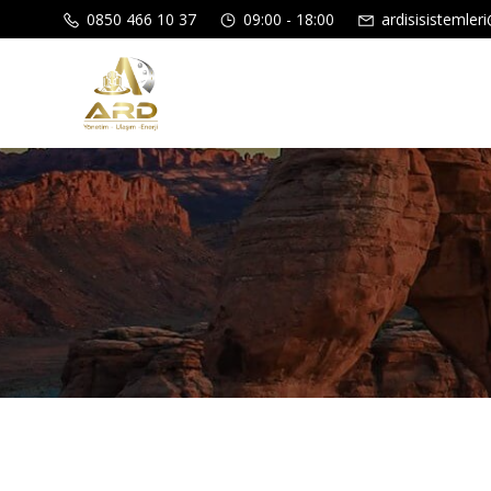
İçeriğe
0850 466 10 37
09:00 - 18:00
ardisisistemle
geç