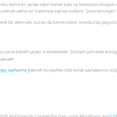
çünkü belirli bir yerde sabit olarak kalır ve temanızın dola
arşılamak adına bir Hakkında sayfası kullanır. Şuna benzeyen 
vesli bir aktörüm, burası da benim sitem. İstanbul’da yaşıyo
 yana kaliteli şeyler üretmektedir. Gotham şehrinde konuşlan
aktadır.
ngıç sayfasına
giderek bu sayfayı silip kendi sayfalarınızı oluş
026 Ard Yönetim. Created for free using WordPress and
Col