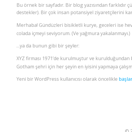
Bu örnek bir sayfadır. Bir blog yazısından farklıdır 
destekler). Bir çok insan potansiyel ziyaretçilerini k
Merhaba! Gündüzleri bisikletli kurye, geceleri ise he
colada içmeyi seviyorum. (Ve yağmura yakalanmayı.)
…ya da bunun gibi bir şeyler:
XYZ firması 1971’de kurulmuştur ve kurulduğundan bu
Gotham şehri için her şeyin en iyisini yapmaya çalışm
Yeni bir WordPress kullanıcısı olarak öncelikle
başla
© 2