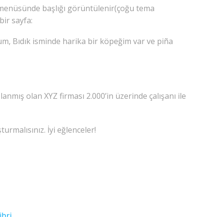
şım menüsünde başlığı görüntülenir(çoğu tema
bir sayfa:
rum, Bıdık isminde harika bir köpeğim var ve piña
mış olan XYZ firması 2.000’in üzerinde çalışanı ile
turmalısınız. İyi eğlenceler!
ibri