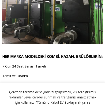
HER MARKA MODELDEKİ KOMBİ, KAZAN, BRÜLÖRLERİN;
7 Gün 24 Saat Servis Hizmeti
Tamir ve Onarımı
Bakım ve Temizliği
Çerezleri tarama deneyiminizi geliştirmek, kişiselleştirilmiş
Yedek Parça Temini
reklamlar veya içerikler sunmak ve trafiğimizi analiz etmek
için kullanırız. "Tümünü Kabul Et" i tıklayarak çerez
Değiştirilen yedek parçada 1 yıl garanti imkanı