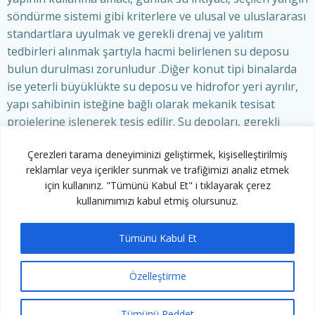
söndürme sistemi gibi kriterlere ve ulusal ve uluslararası
standartlara uyulmak ve gerekli drenaj ve yalıtım
tedbirleri alınmak şartıyla hacmi belirlenen su deposu
bulun durulması zorunludur .Diğer konut tipi binalarda
ise yeterli büyüklükte su deposu ve hidrofor yeri ayrılır,
yapı sahibinin isteğine bağlı olarak mekanik tesisat
projelerine işlenerek tesis edilir. Su depoları, gerekli
drenaj ve yalıtım tedbirleri alınarak binanın bodrum yada
Çerezleri tarama deneyiminizi geliştirmek, kişiselleştirilmiş
çatı katında tertipleneceği gibi, aynı koşulları taşımak
reklamlar veya içerikler sunmak ve trafiğimizi analiz etmek
şartıyla, bina alanı dışında ön, yan ve arka bahçelerde
için kullanırız. "Tümünü Kabul Et" i tıklayarak çerez
toprağa gömülü şekildede yerleştirilebilir.
kullanımımızı kabul etmiş olursunuz.
Tümünü Kabul Et
Özelleştirme
© 2026 Ard Yönetim. Created for free using
WordPress and
Colibri
Tümünü Reddet