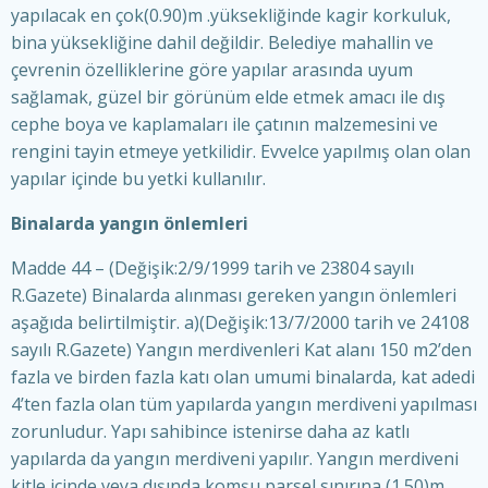
yapılacak en çok(0.90)m .yüksekliğinde kagir korkuluk,
bina yüksekliğine dahil değildir. Belediye mahallin ve
çevrenin özelliklerine göre yapılar arasında uyum
sağlamak, güzel bir görünüm elde etmek amacı ile dış
cephe boya ve kaplamaları ile çatının malzemesini ve
rengini tayin etmeye yetkilidir. Evvelce yapılmış olan olan
yapılar içinde bu yetki kullanılır.
Binalarda yangın önlemleri
Madde 44 – (Değişik:2/9/1999 tarih ve 23804 sayılı
R.Gazete) Binalarda alınması gereken yangın önlemleri
aşağıda belirtilmiştir. a)(Değişik:13/7/2000 tarih ve 24108
sayılı R.Gazete) Yangın merdivenleri Kat alanı 150 m2’den
fazla ve birden fazla katı olan umumi binalarda, kat adedi
4’ten fazla olan tüm yapılarda yangın merdiveni yapılması
zorunludur. Yapı sahibince istenirse daha az katlı
yapılarda da yangın merdiveni yapılır. Yangın merdiveni
kitle içinde veya dışında komşu parsel sınırına (1.50)m.