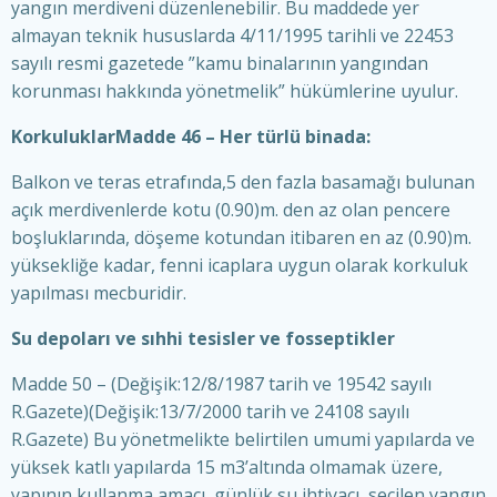
yangın merdiveni düzenlenebilir. Bu maddede yer
almayan teknik hususlarda 4/11/1995 tarihli ve 22453
sayılı resmi gazetede ”kamu binalarının yangından
korunması hakkında yönetmelik” hükümlerine uyulur.
KorkuluklarMadde 46 – Her türlü binada:
Balkon ve teras etrafında,5 den fazla basamağı bulunan
açık merdivenlerde kotu (0.90)m. den az olan pencere
boşluklarında, döşeme kotundan itibaren en az (0.90)m.
yüksekliğe kadar, fenni icaplara uygun olarak korkuluk
yapılması mecburidir.
Su depoları ve sıhhi tesisler ve fosseptikler
Madde 50 – (Değişik:12/8/1987 tarih ve 19542 sayılı
R.Gazete)(Değişik:13/7/2000 tarih ve 24108 sayılı
R.Gazete) Bu yönetmelikte belirtilen umumi yapılarda ve
yüksek katlı yapılarda 15 m3’altında olmamak üzere,
yapının kullanma amacı, günlük su ihtiyacı, seçilen yangın